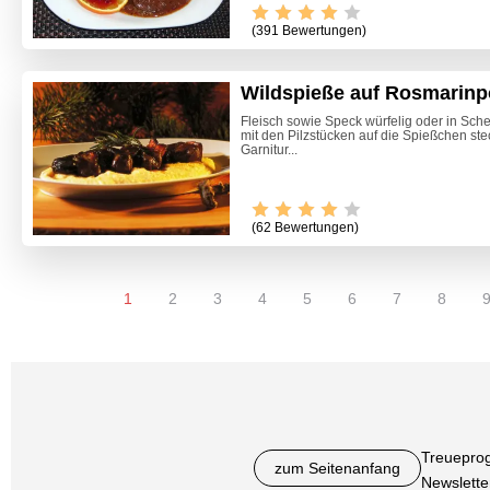
(391 Bewertungen)
Wildspieße auf Rosmarinpo
Fleisch sowie Speck würfelig oder in Sc
mit den Pilzstücken auf die Spießchen stec
Garnitur...
(62 Bewertungen)
1
2
3
4
5
6
7
8
Treuepro
zum Seitenanfang
Newslette