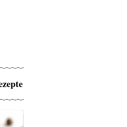
ezepte