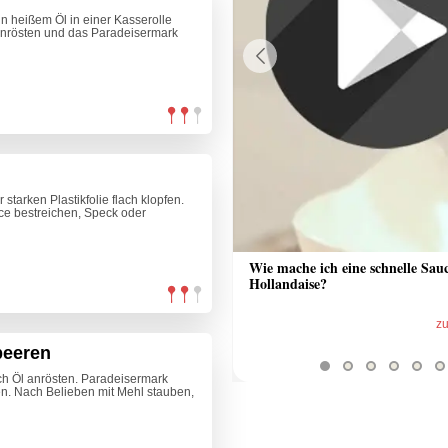
in heißem Öl in einer Kasserolle
nrösten und das Paradeisermark
Previous
starken Plastikfolie flach klopfen.
rce bestreichen, Speck oder
 Sauce aus Bratrückstand
Wie mache ich eine schnelle Sau
Hollandaise?
zum Video
z
beeren
ich Öl anrösten. Paradeisermark
n. Nach Belieben mit Mehl stauben,