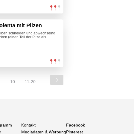
lenta mit Pilzen
heiben schneiden und abwechselnd
ken (einen Teil der Pilze als
9
10
11-20
gramm
Kontakt
Facebook
r
Mediadaten & Werbung
Pinterest