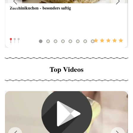
Zucchinikuchen - besonders saftig
Previous
Next
Top Videos