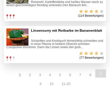
Reismehl, Kartoffelstärke und heißes Wasser rasch zu
einem geschmeidigen Reisteig verkneten.Den Bärlauch fein...
(114 Bewertungen)
Linsencurry mit Rotbarbe im Bananenblatt
Schalotten und Knoblauch feinwürfelig schneiden und
in einer Pfanne in heißem Olivenöl anrösten.
Currypulver einrühren. Dann die Linsen sowie den grob...
(77 Bewertungen)
1
2
3
4
5
6
7
8
9
10
11-20