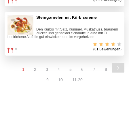
(68 Bewertungen)
Steingarnelen mit Kürbiscreme
Den Kürbis mit Salz, Kümmel, Muskatnuss, braunem
Zucker und gehackter Schalotte in eine mit Öl
bestrichene Alufolie gut einwickeln und im vorgeheizten...
(81 Bewertungen)
1
2
3
4
5
6
7
8
9
10
11-20