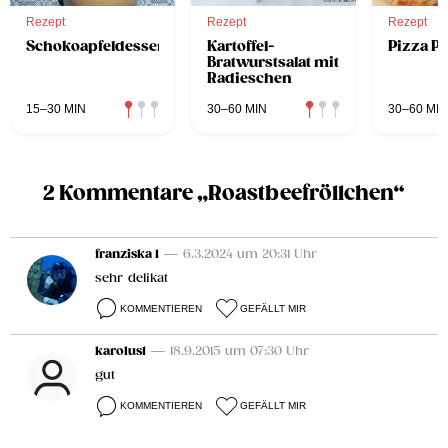
Rezept
Rezept
Rezept
Schokoapfeldessert
Kartoffel-
Pizza Pr
Bratwurstsalat mit
Radieschen
15–30 MIN
30–60 MIN
30–60 MIN
2 Kommentare „Roastbeefröllchen“
franziska 1
— 6.3.2024 um 20:31 Uhr
sehr delikat
KOMMENTIEREN
GEFÄLLT MIR
karolus1
— 18.9.2015 um 07:30 Uhr
gut
KOMMENTIEREN
GEFÄLLT MIR