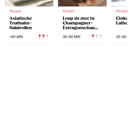
Rezept
Rezept
Rezept
Asiatische
Loup de mer in
Einkor
Truthahn-
Champagner-
Laibch
Salatrollen
Estragonschaum
mit Kürbispüree
>60 MIN
30–60 MIN
30–60 MI