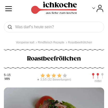
Toggle
Toggle
Was wollen Sie suchen
Suchen
Vorspeise kalt
Rindfleisch Rezepte
Roastbeefröllchen
Roastbeefröllchen
Kochdauer
Bewerten
Schwierig
5–15
MIN
★ 3,5/5 (32 Bewertungen)
mittel