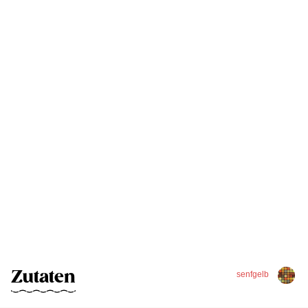
Zutaten
senfgelb