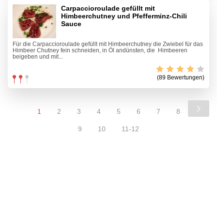
Carpaccioroulade gefüllt mit
Himbeerchutney und Pfefferminz-Chili
Sauce
Für die Carpaccioroulade gefüllt mit Himbeerchutney die Zwiebel für das
Himbeer Chutney fein schneiden, in Öl andünsten, die Himbeeren
beigeben und mit...
(89 Bewertungen)
1
2
3
4
5
6
7
8
9
10
11-12