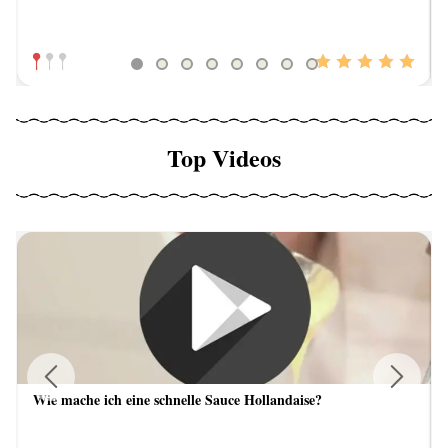
Top Videos
Wie mache ich eine schnelle Sauce Hollandaise?
Previous
Next