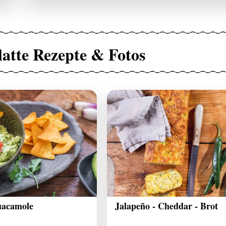
latte Rezepte & Fotos
uacamole
Jalapeño - Cheddar - Brot