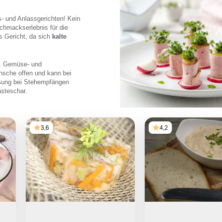
- und Anlassgerichten! Kein
chmackserlebnis für die
s Gericht, da sich
kalte
-, Gemüse- und
sche offen und kann bei
üßung bei Stehempfängen
ästeschar.
3,6
4,2