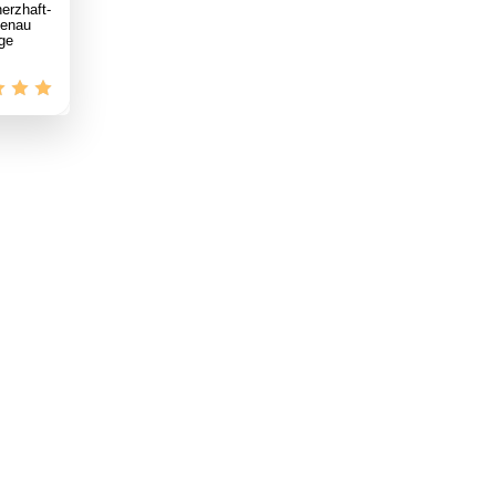
erzhaft-
genau
ige