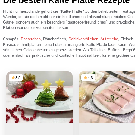
Die besten Kalte Platte Rezepte
Nicht nur hierzulande gehört die
"Kalte Platte"
zu den beliebtesten Festtags
Wunder, ist sie doch nicht nur ein köstliches und abwechslungsreiches Ges
Gäste, sondern auch ein besonders "gastgeberfreundliches" und praktische
Platten
wunderbar vorbereiten lassen.
Canapés,
Pastetchen
, Räucherfisch,
Schinkenröllchen
,
Aufstriche
, Fleisch
Käseaufschnittplatten - eine hübsch arrangierte
kalte Platte
lässt kaum Wün
sämtlichen Gelegenheiten eingesetzt werden: Als Teil eines Buffets, Begr
oder einfach als praktische und köstliche Hauptmahlzeit für eine größere G
3,5
4,3