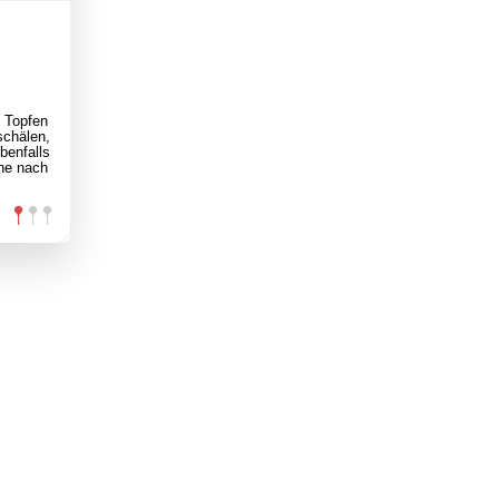
, Topfen
schälen,
benfalls
he nach