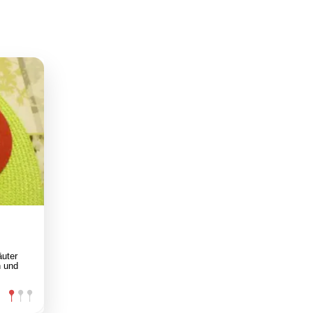
äuter
n und