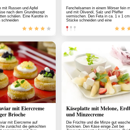
n mit Russen und Apfel
Fenchelsamen in einem Mörser fein 
ise nach dem Grundrezept
und mit Olivenöl, Salz und Pfeffer
tten schälen. Eine Karotte in
vermischen. Den Feta in ca. 1 x 1 cm
 schneiden
Stücke schneiden und eine
aviar mit Eiercreme
Käseplatte mit Melone, Erd
ger Brioche
und Minzecreme
aviar mit Eiercreme auf
Die Früchte und die Minze gut wasch
che zunächst die gekochten
trocknen. Den Käse einige Zeit bei