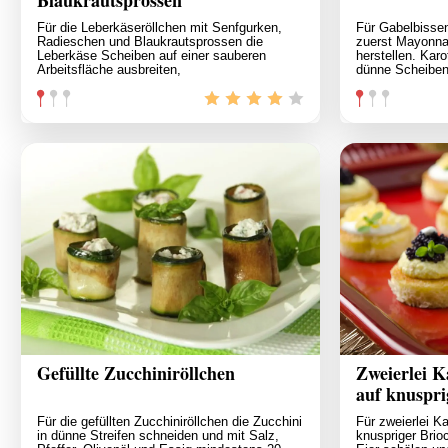
Blaukrautsprossen
Für die Leberkäseröllchen mit Senfgurken,
Für Gabelbisse
Radieschen und Blaukrautsprossen die
zuerst Mayonna
Leberkäse Scheiben auf einer sauberen
herstellen. Karo
Arbeitsfläche ausbreiten,
dünne Scheiben
Gefüllte Zucchiniröllchen
Zweierlei K
auf knuspri
Für die gefüllten Zucchiniröllchen die Zucchini
Für zweierlei K
in dünne Streifen schneiden und mit Salz,
knuspriger Brio