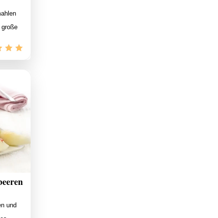
mahlen
 große
beeren
en und