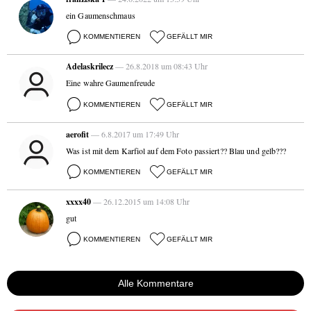
ein Gaumenschmaus
KOMMENTIEREN
GEFÄLLT MIR
Adelaskrilecz
— 26.8.2018 um 08:43 Uhr
Eine wahre Gaumenfreude
KOMMENTIEREN
GEFÄLLT MIR
aerofit
— 6.8.2017 um 17:49 Uhr
Was ist mit dem Karfiol auf dem Foto passiert?? Blau und gelb???
KOMMENTIEREN
GEFÄLLT MIR
xxxx40
— 26.12.2015 um 14:08 Uhr
gut
KOMMENTIEREN
GEFÄLLT MIR
Alle Kommentare