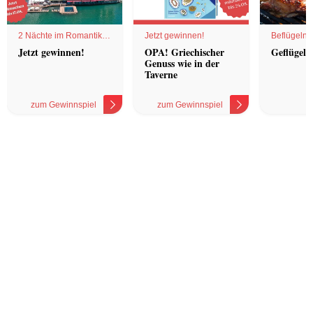
2 Nächte im Romantik
Jetzt gewinnen!
Beflügelnd
Hotel
Jetzt gewinnen!
OPA! Griechischer
Geflügel 
Genuss wie in der
Taverne
zum Gewinnspiel
zum Gewinnspiel
z