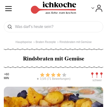
Toggle
Toggle
Was wollen Sie suchen
Suchen
Hauptspeise
Braten Rezepte
Rindsbraten mit Gemüse
Rindsbraten mit Gemüse
Kochdauer
Bewerten
Schwierig
>60
MIN
★ 3,5/5 (71 Bewertungen)
schwer