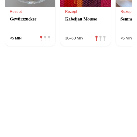
Rezept
Rezept
Rezept
Gewürzzucker
Kabeljau Mousse
Semmelk
<5 MIN
30–60 MIN
<5 MIN