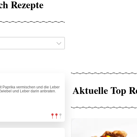
ch Rezepte
Aktuelle Top R
it Paprika vermischen und die Leber
Zwiebel und Leber darin anbraten.