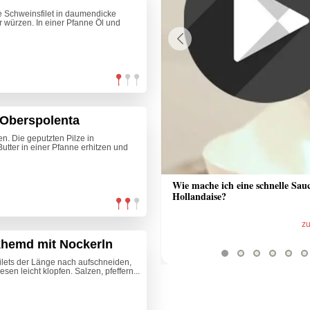
ce Schweinsfilet in daumendicke
r würzen. In einer Pfanne Öl und
Previous
 Oberspolenta
en. Die geputzten Pilze in
tter in einer Pfanne erhitzen und
 Sauce aus Bratrückstand
Wie mache ich eine schnelle Sau
Hollandaise?
zum Video
z
khemd mit Nockerln
ilets der Länge nach aufschneiden,
sen leicht klopfen. Salzen, pfeffern...