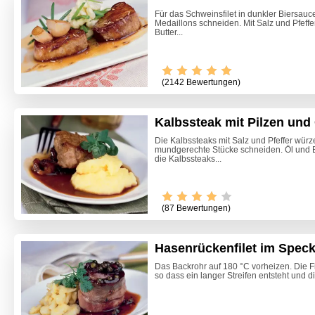
Für das Schweinsfilet in dunkler Biersau
Medaillons schneiden. Mit Salz und Pfeffe
Butter...
(2142 Bewertungen)
Kalbssteak mit Pilzen und
Die Kalbssteaks mit Salz und Pfeffer würz
mundgerechte Stücke schneiden. Öl und Bu
die Kalbssteaks...
Video -
(87 Bewertungen)
Hasenrückenfilet im Spec
Das Backrohr auf 180 °C vorheizen. Die F
so dass ein langer Streifen entsteht und die