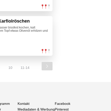
Karfiolröschen
asser bissfest kochen, kalt
em Topf etwas Olivenöl erhitzen und
9
10
11-14
gramm
Kontakt
Facebook
r
Mediadaten & Werbung
Pinterest