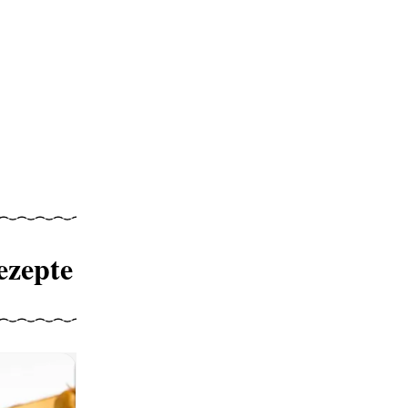
ezepte