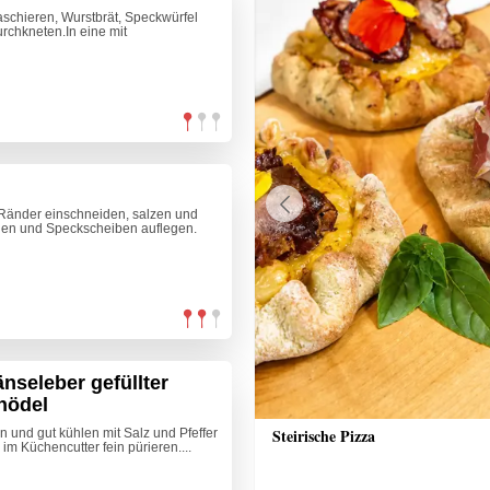
schieren, Wurstbrät, Speckwürfel
rchkneten.In eine mit
e Ränder einschneiden, salzen und
Previous
ichen und Speckscheiben auflegen.
änseleber gefüllter
nödel
nödel
Steirische Pizza
n und gut kühlen mit Salz und Pfeffer
 im Küchencutter fein pürieren....