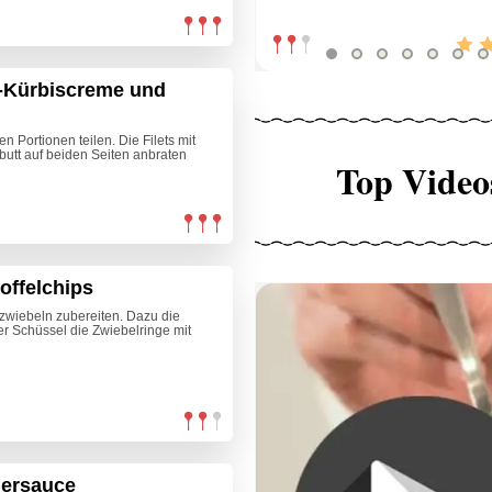
n-Kürbiscreme und
en Portionen teilen. Die Filets mit
lbutt auf beiden Seiten anbraten
Top Video
offelchips
tzwiebeln zubereiten. Dazu die
er Schüssel die Zwiebelringe mit
iersauce