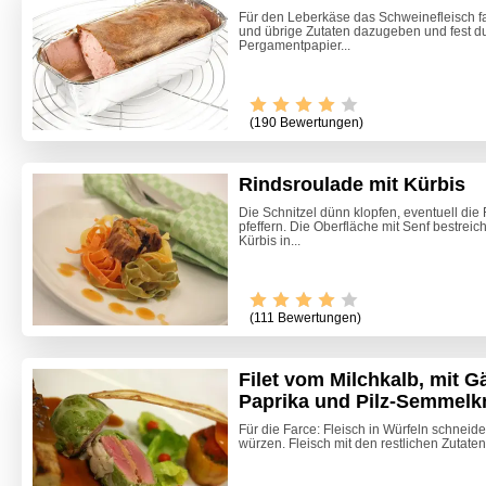
Für den Leberkäse das Schweinefleisch fa
und übrige Zutaten dazugeben und fest du
Pergamentpapier...
(190 Bewertungen)
Rindsroulade mit Kürbis
Die Schnitzel dünn klopfen, eventuell di
pfeffern. Die Oberfläche mit Senf bestre
Kürbis in...
(111 Bewertungen)
Filet vom Milchkalb, mit G
Paprika und Pilz-Semmelk
Wurstk
Für die Farce: Fleisch in Würfeln schneide
würzen. Fleisch mit den restlichen Zutaten