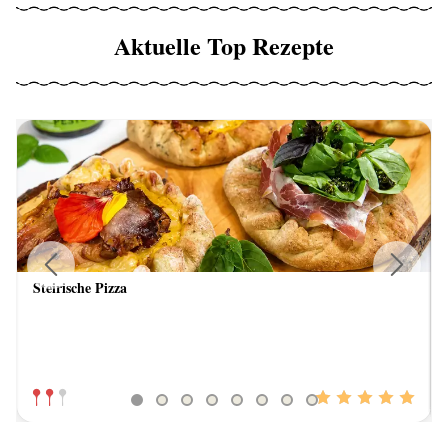
Aktuelle Top Rezepte
Steirische Pizza
Previous
Next