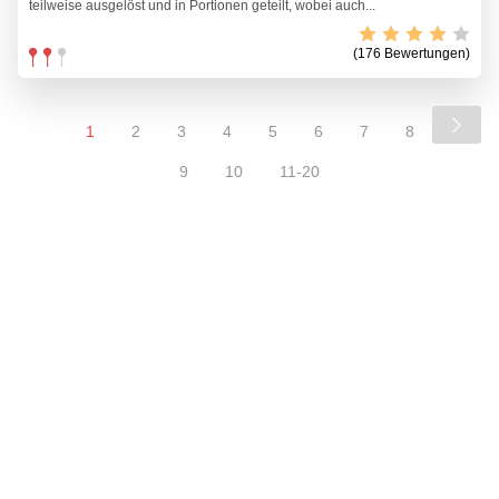
teilweise ausgelöst und in Portionen geteilt, wobei auch...
(176 Bewertungen)
1
2
3
4
5
6
7
8
9
10
11-20