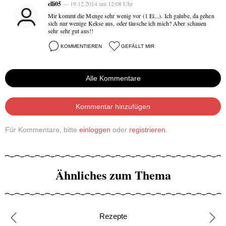
elli05
— 19.12.2014 um 12:08 Uhr
Mir kommt die Menge sehr wenig vor (1 Ei...). Ich galube, da gehen
sich nur wenige Kekse aus, oder täusche ich mich? Aber schauen
sehr sehr gut aus!!
KOMMENTIEREN
GEFÄLLT MIR
Alle Kommentare
Kommentar hinzufügen
Für Kommentare, bitte
einloggen
oder
registrieren
.
Ähnliches zum Thema
Rezepte