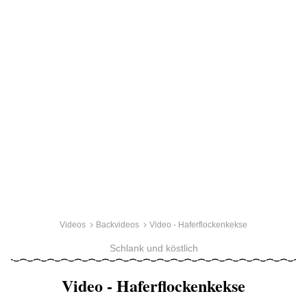
Videos
Backvideos
Video - Haferflockenkekse
Schlank und köstlich
Video - Haferflockenkekse