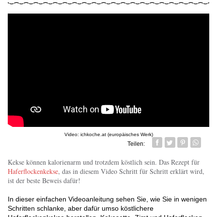
Video: ichkoche.at (europäisches Werk)
Teilen:
Facebook
Twitter
Pin it
Whatsa
Kekse können kalorienarm und trotzdem köstlich sein. Das Rezept für
Haferflockenkekse
, das in diesem Video Schritt für Schritt erklärt wird,
ist der beste Beweis dafür!
In dieser einfachen Videoanleitung sehen Sie, wie Sie in wenigen
Schritten schlanke, aber dafür umso köstlichere