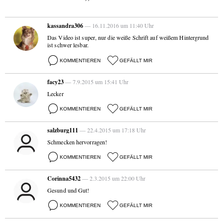
kassandra306
— 16.11.2016 um 11:40 Uhr
Das Video ist super, nur die weiße Schrift auf weißem Hintergrund
ist schwer lesbar.
KOMMENTIEREN
GEFÄLLT MIR
facy23
— 7.9.2015 um 15:41 Uhr
Lecker
KOMMENTIEREN
GEFÄLLT MIR
salzburg111
— 22.4.2015 um 17:18 Uhr
Schmecken hervorragen!
KOMMENTIEREN
GEFÄLLT MIR
Corinna5432
— 2.3.2015 um 22:00 Uhr
Gesund und Gut!
KOMMENTIEREN
GEFÄLLT MIR