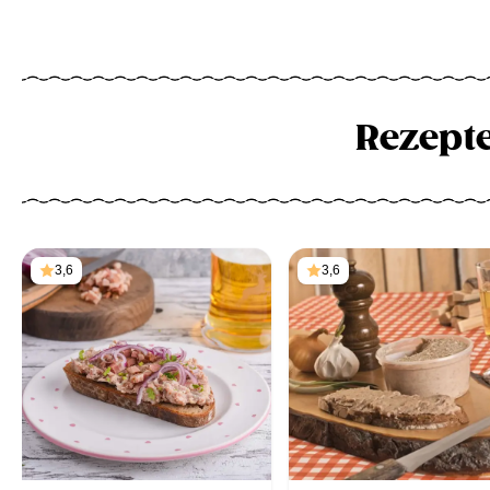
Rezept
3,6
3,6