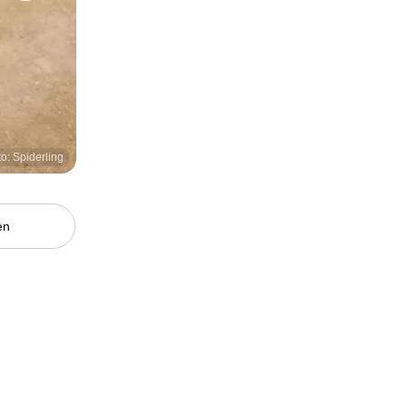
to: Spiderling
en