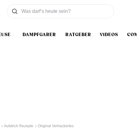
Was wollen Sie suchen
Suchen
EUSE
DAMPFGARER
RATGEBER
VIDEOS
CO
Aufstrich Rezepte
Original Verhackertes