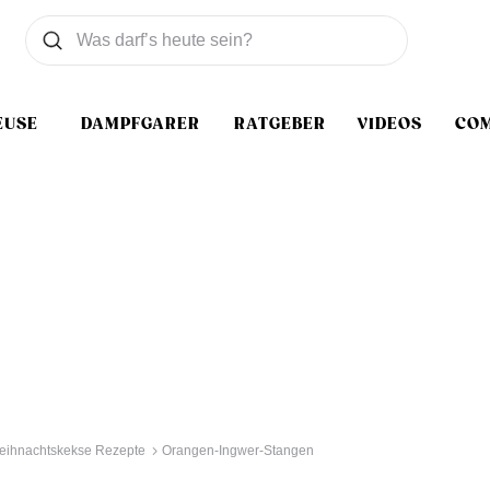
Was wollen Sie suchen
Suchen
EUSE
DAMPFGARER
RATGEBER
VIDEOS
CO
eihnachtskekse Rezepte
Orangen-Ingwer-Stangen