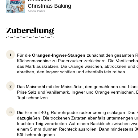
Christmas Baking
Alissa Poller
Zubereitung
Für die
Orangen-Ingwer-Stangen
zunächst den gesamten Ro
Küchenmaschine zu Puderzucker zerkleinern. Die Vanillescho
das Mark auskratzen. Die Orange waschen, abtrocknen und d
abreiben, den Ingwer schälen und ebenfalls fein reiben.
Das Maismehl mit der Maisstärke, den gemahlenen und blanc
Prise Salz und Vanillemark, Ingwer und Orange vermischen. 
Topf schmelzen.
Die Eier mit 40 g Rohrohrpuderzucker cremig schlagen. Das 
dazugießen. Die trockenen Zutaten ebenfalls untermengen un
feuchten Teig verarbeiten. Auf einem Backblech zwischen zw
einem 5 mm dünnen Rechteck ausrollen. Dann mindestens 30
Kühlschrank geben.