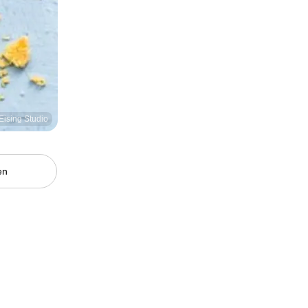
Eising Studio
en