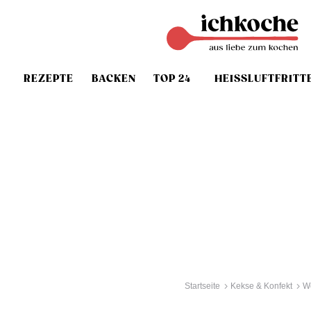
REZEPTE
BACKEN
TOP 24
HEISSLUFTFRITT
Startseite
Kekse & Konfekt
W