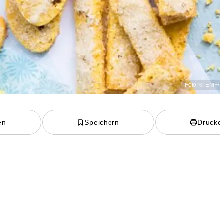
Foto: © EMF/
en
Speichern
Druck