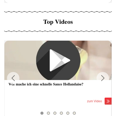
Top Videos
Wie mache ich eine schnelle Sauce Hollandaise?
Previous
Next
zum Video