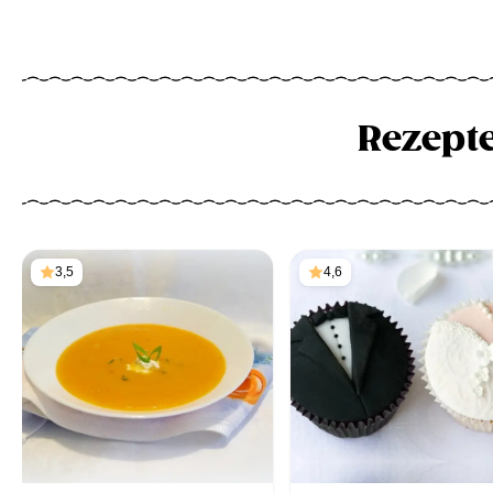
Rezept
3,5
4,6