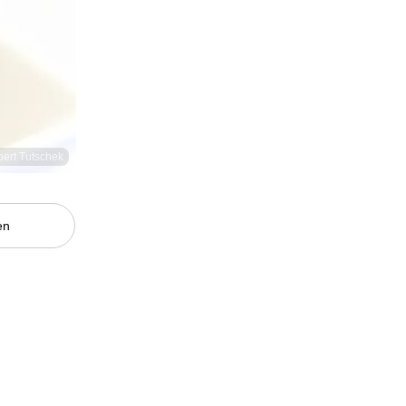
bert Tutschek
en