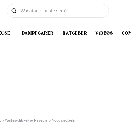
Was wollen Sie suchen
Suchen
EUSE
DAMPFGARER
RATGEBER
VIDEOS
CO
t
Weihnachtskekse Rezepte
Nougateckerln