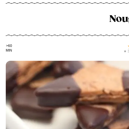
Nou
Kochdauer
>60
MIN
★ 3