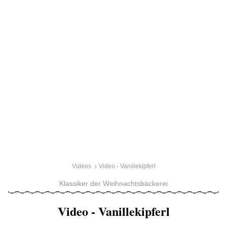
Videos
Video - Vanillekipferl
Klassiker der Weihnachtsbäckerei
Video - Vanillekipferl