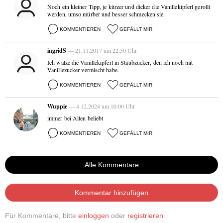
Noch ein kleiner Tipp, je kürzer und dicker die Vanillekipferl gerollt
werden, umso mürber und besser schmecken sie.
KOMMENTIEREN
GEFÄLLT MIR
ingridS
— 21.11.2017 um 22:50 Uhr
Ich wälze die Vanillekipferl in Staubzucker, den ich noch mit
Vanillezucker vermischt habe.
KOMMENTIEREN
GEFÄLLT MIR
Wuppie
— 4.12.2024 um 10:00 Uhr
immer bei Allen beliebt
KOMMENTIEREN
GEFÄLLT MIR
Alle Kommentare
Kommentar hinzufügen
Für Kommentare, bitte
einloggen
oder
registrieren
.