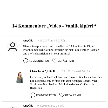
14 Kommentare „Video - Vanillekipferl“
AngCäc
— 3.11.2017 um 14:05 Uhr
Dieses Rezept mag ich auch am liebsten! Ich wälze die Kipferl
jedoch in Staubzucker und bestreue sie nicht nur. Einfach köstlich
und die Videoanleitung ist sehr praktisch!
KOMMENTIEREN
GEFÄLLT MIR
ichkoche.at / Julia H.
— 16.11.2016 um 09:36 Uhr
Liebe Joui, vielen Dank für den Hinweis. Wir haben den Link
nun ausgetauscht, er führt nun zum richtigen Rezept. Viel
Spaß beim Nachbacken! Mit kulinarischen Grüßen- die
Redaktion
KOMMENTIEREN
GEFÄLLT MIR
AngCäc
— 9.8.2019 um 02:34 Uhr