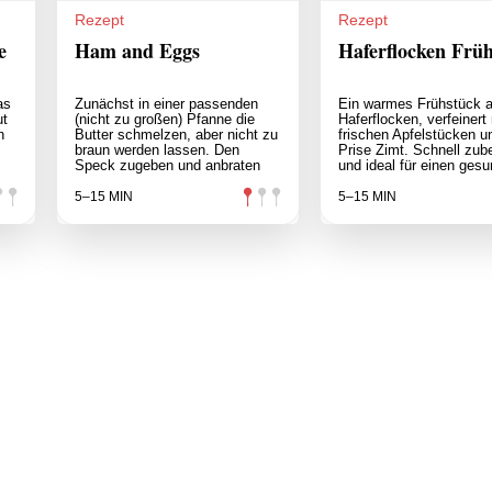
Rezept
Rezept
e
Ham and Eggs
Haferflocken Frü
as
Zunächst in einer passenden
Ein warmes Frühstück 
ut
(nicht zu großen) Pfanne die
Haferflocken, verfeinert 
n
Butter schmelzen, aber nicht zu
frischen Apfelstücken u
braun werden lassen. Den
Prise Zimt. Schnell zube
Speck zugeben und anbraten
und ideal für einen ges
5–15 MIN
5–15 MIN