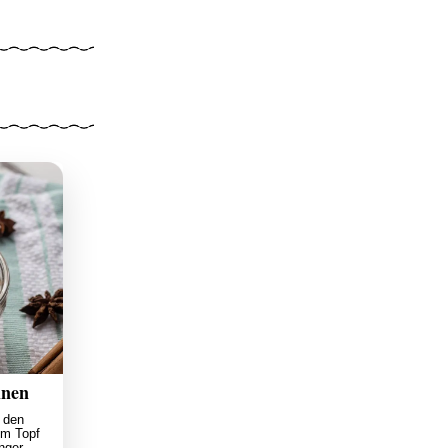
inen
, den
em Topf
nger