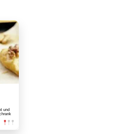
mt und
schrank