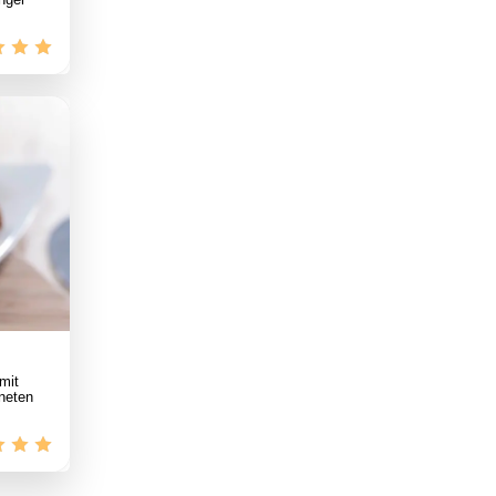
mit
gneten