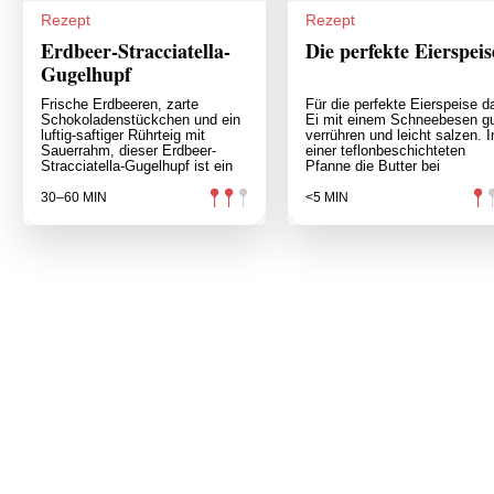
Rezept
Rezept
Erdbeer-Stracciatella-
Die perfekte Eierspeis
Gugelhupf
Frische Erdbeeren, zarte
Für die perfekte Eierspeise d
Schokoladenstückchen und ein
Ei mit einem Schneebesen g
luftig-saftiger Rührteig mit
verrühren und leicht salzen. I
Sauerrahm, dieser Erdbeer-
einer teflonbeschichteten
Stracciatella-Gugelhupf ist ein
Pfanne die Butter bei
30–60 MIN
<5 MIN