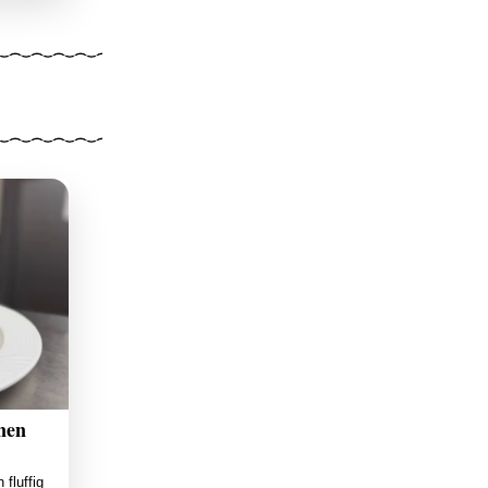
nen
fluffig