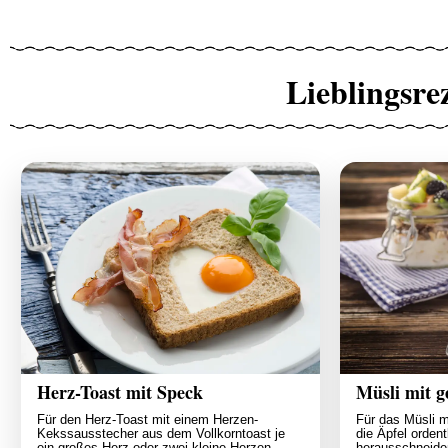
Lieblingsre
Herz-Toast mit Speck
Müsli mit 
Für den Herz-Toast mit einem Herzen-
Für das Müsli 
Kekssausstecher aus dem Vollkorntoast je
die Äpfel orden
ein großes Herz oder zwei kleine Herzen
herausschneiden