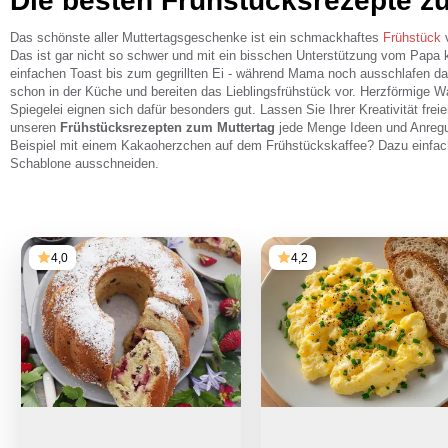
Die besten Frühstücksrezepte z
Das schönste aller Muttertagsgeschenke ist ein schmackhaftes
Frühstück
Das ist gar nicht so schwer und mit ein bisschen Unterstützung vom Papa
einfachen Toast bis zum gegrillten Ei - während Mama noch ausschlafen da
schon in der Küche und bereiten das Lieblingsfrühstück vor. Herzförmige Wa
Spiegelei eignen sich dafür besonders gut. Lassen Sie Ihrer Kreativität frei
unseren
Frühstücksrezepten zum Muttertag
jede Menge Ideen und Anreg
Beispiel mit einem Kakaoherzchen auf dem Frühstückskaffee? Dazu einfac
Schablone ausschneiden.
4,0
4,2