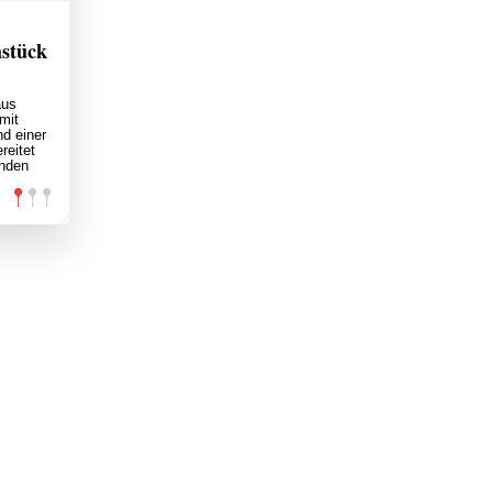
hstück
aus
mit
nd einer
reitet
unden