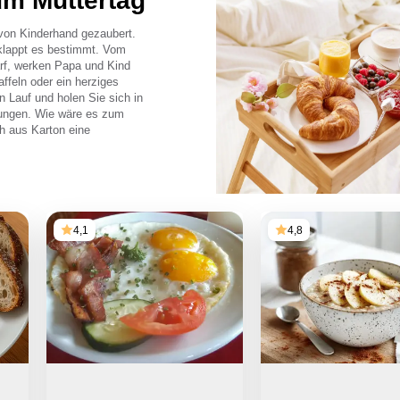
um Muttertag
von Kinderhand gezaubert.
 klappt es bestimmt. Vom
rf, werken Papa und Kind
ffeln oder ein herziges
en Lauf und holen Sie sich in
ungen. Wie wäre es zum
h aus Karton eine
4,1
4,8