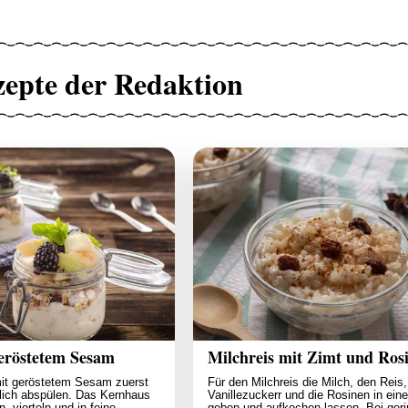
zepte der Redaktion
geröstetem Sesam
Milchreis mit Zimt und Ros
mit geröstetem Sesam zuerst
Für den Milchreis die Milch, den Reis
tlich abspülen. Das Kernhaus
Vanillezuckerr und die Rosinen in ein
, vierteln und in feine
geben und aufkochen lassen. Bei geri