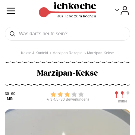
Toggle
Toggle
Was wollen Sie suchen
Suchen
Kekse & Konfekt
Marzipan Rezepte
Marzipan-Kekse
Marzipan-Kekse
Kochdauer
Bewerten
Schwierig
30–60
MIN
★ 3,4/5 (30 Bewertungen)
mittel