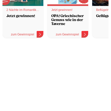
2 Nächte im Romantik
Jetzt gewinnen!
Beflügelnd
Hotel
Jetzt gewinnen!
OPA! Griechischer
Geflügel
Genuss wie in der
Taverne
zum Gewinnspiel
zum Gewinnspiel
z