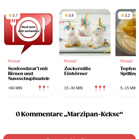
3,7
3,6
3,2
Rezept
Rezept
Rezept
Senfrostbrat’l mit
Zuckersüße
Topfenc
Birnen und
Einhörner
Spilling
Nussschupfnudeln
>60 MIN
15–30 MIN
5–15 MIN
0 Kommentare „Marzipan-Kekse“