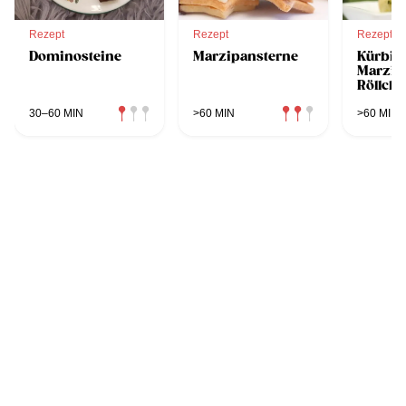
Rezept
Rezept
Rezept
Dominosteine
Marzipansterne
Kürbis
Marzip
Röllch
30–60 MIN
>60 MIN
>60 MIN