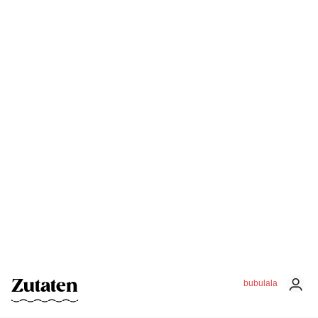
Zutaten
bubulala