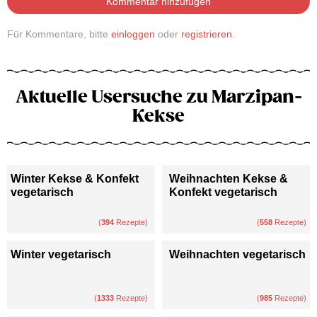
Kommentar hinzufügen
Für Kommentare, bitte
einloggen
oder
registrieren
.
Aktuelle Usersuche zu Marzipan-
Kekse
Winter Kekse & Konfekt
Weihnachten Kekse &
vegetarisch
Konfekt vegetarisch
(
394
Rezepte)
(
558
Rezepte)
Winter vegetarisch
Weihnachten vegetarisch
(
1333
Rezepte)
(
985
Rezepte)