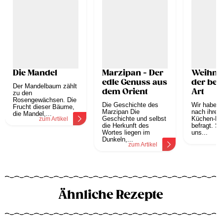
Die Mandel
Marzipan - Der
Weihna
edle Genuss aus
der be
Der Mandelbaum zählt
dem Orient
Art
zu den
Rosengewächsen. Die
Die Geschichte des
Wir haben
Frucht dieser Bäume,
Marzipan Die
nach ihren
die Mandel,...
Geschichte und selbst
Küchen-H
zum Artikel
die Herkunft des
befragt. Si
Wortes liegen im
uns...
z
Dunkeln,...
zum Artikel
Ähnliche Rezepte