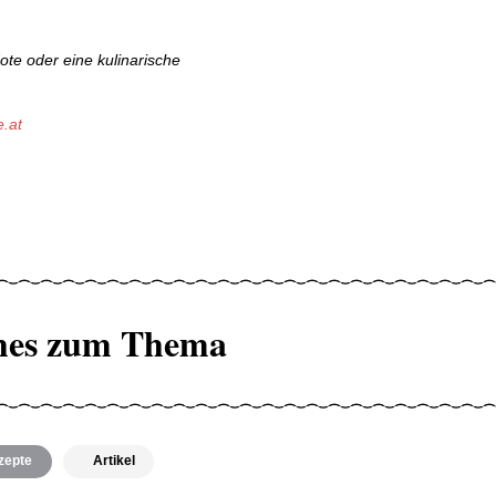
ote oder eine kulinarische
.at
hes zum Thema
zepte
Artikel