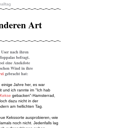
alltag
nderen Art
 User nach ihren
oppalas befragt.
bei eine Anekdote
rischen Wind in ihre
ei
gebracht hat:
 einige Jahre her, es war
t und ich rannte im "Ich hab
Kekse
gebacken"-Hamsterrad,
Noch dazu nicht in der
ern am hellichten Tag.
neue Kekssorte ausprobieren,-wie
damals noch nicht. Jedenfalls lag