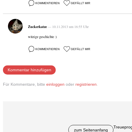
KOMMENTIEREN
GEFÄLLT MIR
Zuckerkatze
— 10.11.2013 um 16:55 Uhr
witzige geschichte :)
KOMMENTIEREN
GEFÄLLT MIR
Kommentar hinzufügen
Für Kommentare, bitte
einloggen
oder
registrieren
.
Treuepro
zum Seitenanfang