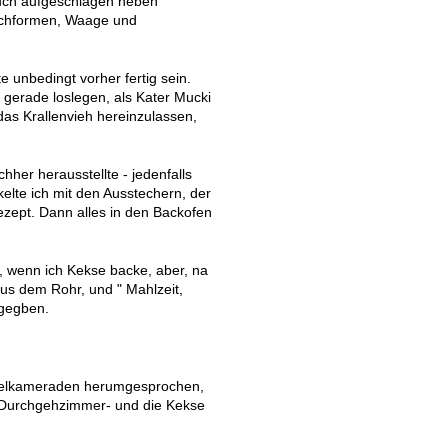
ch aufgeschlagen neben
echformen, Waage und
 unbedingt vorher fertig sein.
 gerade loslegen, als Kater Mucki
 das Krallenvieh hereinzulassen,
hher herausstellte - jedenfalls
elte ich mit den Ausstechern, der
ezept. Dann alles in den Backofen
t, wenn ich Kekse backe, aber, na
aus dem Rohr, und " Mahlzeit,
igegben.
Spielkameraden herumgesprochen,
n Durchgehzimmer- und die Kekse