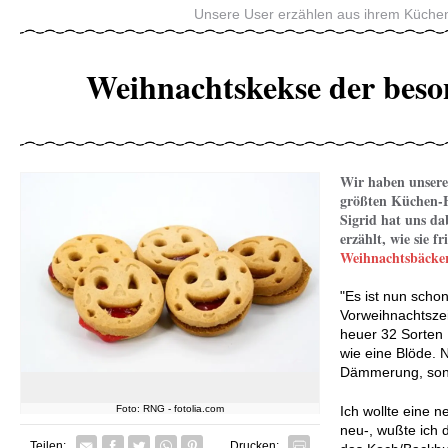
Unsere User erzählen aus ihrem Küchen
Weihnachtskekse der beso
Wir haben unsere
größten Küchen-H
Sigrid hat uns da
erzählt, wie sie f
Weihnachtsbäcker
"Es ist nun schon
Vorweihnachtszei
heuer 32 Sorten
wie eine Blöde. 
Dämmerung, sond
Ich wollte eine 
Foto: RNG - fotolia.com
neu-, wußte ich 
Facebook
Twitter
Whatsapp senden
Pin it
Teilen:
Drucken: