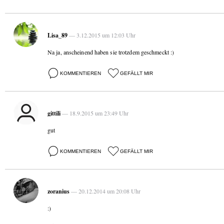
Lisa_89
— 3.12.2015 um 12:03 Uhr
Na ja, anscheinend haben sie trotzdem geschmeckt :)
KOMMENTIEREN
GEFÄLLT MIR
gittili
— 18.9.2015 um 23:49 Uhr
gut
KOMMENTIEREN
GEFÄLLT MIR
zoranius
— 20.12.2014 um 20:08 Uhr
:)