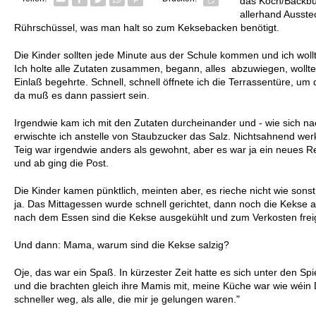
das Koch/Backbu
allerhand Ausst
Rührschüssel, was man halt so zum Keksebacken benötigt.
Die Kinder sollten jede Minute aus der Schule kommen und ich wollte
Ich holte alle Zutaten zusammen, begann, alles abzuwiegen, wollte
Einlaß begehrte. Schnell, schnell öffnete ich die Terrassentüre, um
da muß es dann passiert sein.
Irgendwie kam ich mit den Zutaten durcheinander und - wie sich nac
erwischte ich anstelle von Staubzucker das Salz. Nichtsahnend werk
Teig war irgendwie anders als gewohnt, aber es war ja ein neues R
und ab ging die Post.
Die Kinder kamen pünktlich, meinten aber, es rieche nicht wie sons
ja. Das Mittagessen wurde schnell gerichtet, dann noch die Kekse 
nach dem Essen sind die Kekse ausgekühlt und zum Verkosten fre
Und dann: Mama, warum sind die Kekse salzig?
Oje, das war ein Spaß. In kürzester Zeit hatte es sich unter den 
und die brachten gleich ihre Mamis mit, meine Küche war wie wéi
schneller weg, als alle, die mir je gelungen waren."