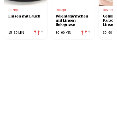
Rezept
Rezept
Rezept
Linsen mit Lauch
Polentatürmchen
Gefüllte
mit Linsen
Paradei
Bolognese
Linsen
15–30 MIN
30–60 MIN
30–60 MI