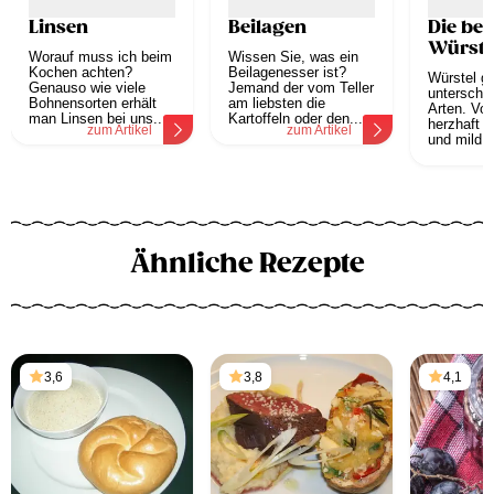
Linsen
Beilagen
Die bel
Würste
Worauf muss ich beim
Wissen Sie, was ein
Kochen achten?
Beilagenesser ist?
Würstel gi
Genauso wie viele
Jemand der vom Teller
unterschie
Bohnensorten erhält
am liebsten die
Arten. Von
man Linsen bei uns...
Kartoffeln oder den...
herzhaft bi
zum Artikel
zum Artikel
und mild...
z
Ähnliche Rezepte
3,6
3,8
4,1