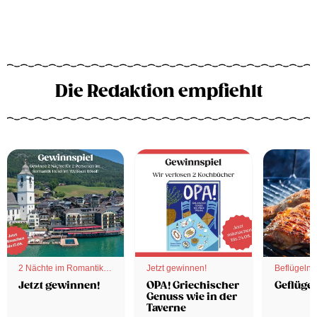
Die Redaktion empfiehlt
2 Nächte im Romantik
Jetzt gewinnen!
Beflügelnd
Hotel
Jetzt gewinnen!
OPA! Griechischer
Geflügel
Genuss wie in der
Taverne