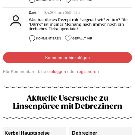
Gast
— 5.4.2011 um 21:51 Uhr
Was hat dieses Rezept mit "vegetarisch" zu tun? Die
"Dürre" ist meiner Meinung nach immer noch ein
tierisches Fleischprodukt!
KOMMENTIEREN
GEFÄLLT MIR
Kommentar hinzufügen
Für Kommentare, bitte
einloggen
oder
registrieren
.
Aktuelle Usersuche zu
Linsenpüree mit Debrezinern
Kerbel Hauptspeise
Debreziner