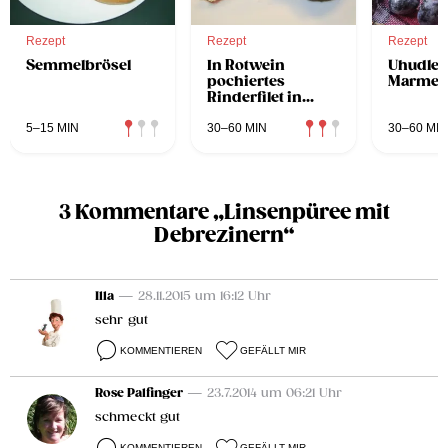
Rezept
Rezept
Rezept
Semmelbrösel
In Rotwein
Uhudler
pochiertes
Marmel
Rinderfilet in
Selleriecreme mit
überbackenen
5–15 MIN
30–60 MIN
30–60 MIN
Antipasti-
Kartoffeln
3 Kommentare „Linsenpüree mit
Debrezinern“
Illa
— 28.11.2015 um 16:12 Uhr
sehr gut
KOMMENTIEREN
GEFÄLLT MIR
Rose Palfinger
— 23.7.2014 um 06:21 Uhr
schmeckt gut
KOMMENTIEREN
GEFÄLLT MIR