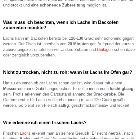
und stockt und eine
schonende Zubereitung
möglich ist.
Was muss ich beachten, wenn ich Lachs im Backofen
zubereiten möchte?
Lachs kann im Backofen bereits bei
120-130 Grad
sehr schonend gegart
werden. Der Fisch ist innerhalb von
20 Minuten
gar. Aufgrund der kurzen
Zubereitungszeit empfehlen wir, andere Zutaten und
Beilagen
schon davor
oder zeitgleich vorzubereiten.
Nicht zu trocken, nicht zu roh: wann ist Lachs im Ofen gar?
Um zu erkennen ob der Lachs schon gar ist, wird dieser mit einem
Messer
oder eine Gabel angestochen. Er sollte innen noch
leicht glasig
sein. Profis erkennen den Garzustand anhand der
Druckprobe
. Die
Gartemperatur für Lachs sollte eher niedrig (etwas 120 Grad) gewählt
werden. So bleibt sein Fleisch
saftig
, geschmacksintensiv und lecker!
Wie erkenne ich einen frischen Lachs?
Frischen
Lachs
erkennt man an seinem
Geruch
. Er riecht
neutral
, nach
frischem Boden und Gras. Wenn er faulig und stechend riecht ist er nicht