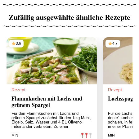
Zufällig ausgewählte ähnliche Rezepte
3,6
4,7
Rezept
Rezept
Flammkuchen mit Lachs und
Lachsspaghet
grünem Spargel
Für den Flammkuchen mit Lachs und
Für die Lachsspag
grünem Spargel zunächst für den Teig Mehl,
dente" kochen. D
Eigelb, Salz, Wasser und 4 EL Olivenöl
schälen, in fein
miteinander verkneten. Zu einer
in einer Pfanne m
MIN
MIN