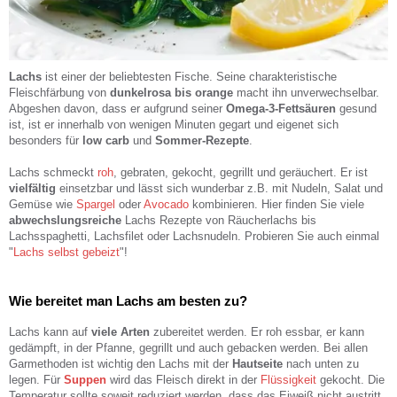
Lachs
ist einer der beliebtesten Fische. Seine charakteristische
Fleischfärbung von
dunkelrosa bis orange
macht ihn unverwechselbar.
Abgeshen davon, dass er aufgrund seiner
Omega-3-Fettsäuren
gesund
ist, ist er innerhalb von wenigen Minuten gegart und eigenet sich
besonders für
low carb
und
Sommer-Rezepte
.
Lachs schmeckt
roh
, gebraten, gekocht, gegrillt und geräuchert. Er ist
vielfältig
einsetzbar und lässt sich wunderbar z.B. mit Nudeln, Salat und
Gemüse wie
Spargel
oder
Avocado
kombinieren. Hier finden Sie viele
abwechslungsreiche
Lachs Rezepte von Räucherlachs bis
Lachsspaghetti, Lachsfilet oder Lachsnudeln. Probieren Sie auch einmal
"
Lachs selbst gebeizt
"!
Wie bereitet man Lachs am besten zu?
Lachs kann auf
viele Arten
zubereitet werden. Er roh essbar, er kann
gedämpft, in der Pfanne, gegrillt und auch gebacken werden. Bei allen
Garmethoden ist wichtig den Lachs mit der
Hautseite
nach unten zu
legen. Für
Suppen
wird das Fleisch direkt in der
Flüssigkeit
gekocht. Die
Temperatur sollte soweit reduziert werden, dass das Eiweiß nicht austritt