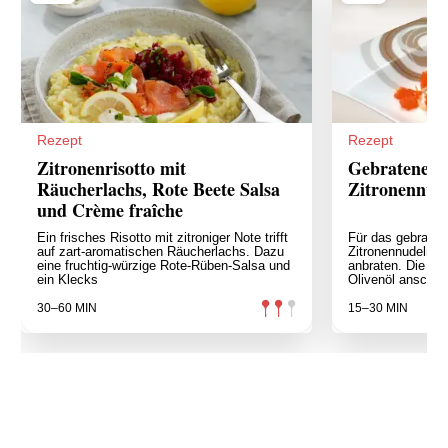
Rezept
Rezept
Zitronenrisotto mit
Gebratenes L
Räucherlachs, Rote Beete Salsa
Zitronennud
und Crème fraîche
Ein frisches Risotto mit zitroniger Note trifft
Für das gebratene
auf zart-aromatischen Räucherlachs. Dazu
Zitronennudeln di
eine fruchtig-würzige Rote-Rüben-Salsa und
anbraten. Die Zw
ein Klecks
Olivenöl anschwi
30–60 MIN
15–30 MIN