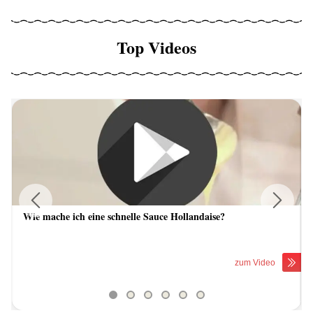
Top Videos
Wie mache ich eine schnelle Sauce Hollandaise?
Previous
Next
zum Video