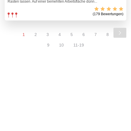
Rasten lassen. Auf einer bemehlten Arbeitsfläche dünn...
(179 Bewertungen)
1
2
3
4
5
6
7
8
9
10
11-19