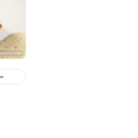
hannes Kittel
en