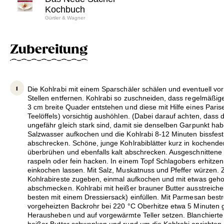
Kochbuch
Gürtler & Wagner
Zubereitung
Die Kohlrabi mit einem Sparschäler schälen und eventuell vo
Stellen entfernen. Kohlrabi so zuschneiden, dass regelmäßig
3 cm breite Quader entstehen und diese mit Hilfe eines Parise
Teelöffels) vorsichtig aushöhlen. (Dabei darauf achten, das
ungefähr gleich stark sind, damit sie denselben Garpunkt hab
Salzwasser aufkochen und die Kohlrabi 8-12 Minuten bissfest
abschrecken. Schöne, junge Kohlrabiblätter kurz in kochend
überbrühen und ebenfalls kalt abschrecken. Ausgeschnittene 
raspeln oder fein hacken. In einem Topf Schlagobers erhitzen 
einkochen lassen. Mit Salz, Muskatnuss und Pfeffer würzen. Z
Kohlrabireste zugeben, einmal aufkochen und mit etwas gehob
abschmecken. Kohlrabi mit heißer brauner Butter ausstreich
besten mit einem Dressiersack) einfüllen. Mit Parmesan best
vorgeheizten Backrohr bei 220 °C Oberhitze etwa 5 Minuten g
Herausheben und auf vorgewärmte Teller setzen. Blanchierte K