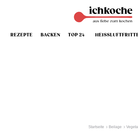
REZEPTE
BACKEN
TOP 24
HEISSLUFTFRITT
Startseite
Beilage
Vegeta