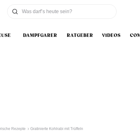
Was wollen Sie suchen
Suchen
EUSE
DAMPFGARER
RATGEBER
VIDEOS
CO
rische Rezepte
Gratinierte Kohlrabi mit Trüffeln