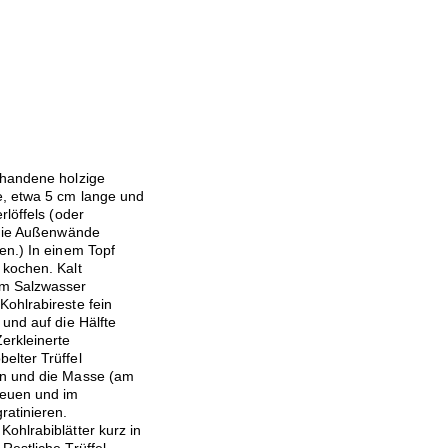
rhandene holzige
e, etwa 5 cm lange und
rlöffels (oder
s die Außenwände
en.) In einem Topf
 kochen. Kalt
em Salzwasser
Kohlrabireste fein
und auf die Hälfte
erkleinerte
elter Trüffel
en und die Masse (am
reuen und im
ratinieren.
ohlrabiblätter kurz in