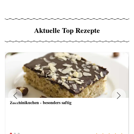
Aktuelle Top Rezepte
Zucchinikuchen - besonders saftig
Previous
Next