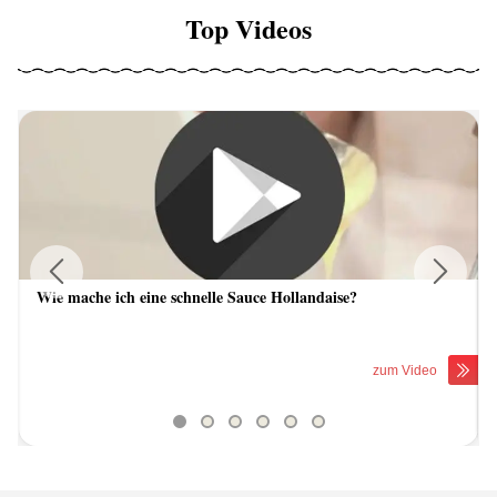
Top Videos
Wie mache ich eine schnelle Sauce Hollandaise?
Previous
Next
zum Video