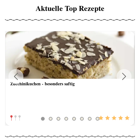
Aktuelle Top Rezepte
Zucchinikuchen - besonders saftig
Previous
Next