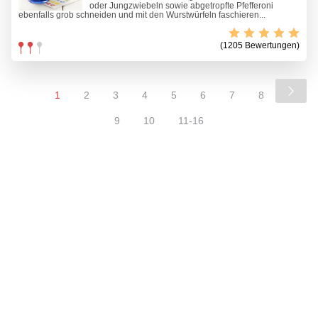
oder Jungzwiebeln sowie abgetropfte Pfefferoni
ebenfalls grob schneiden und mit den Wurstwürfeln faschieren...
(1205 Bewertungen)
1
2
3
4
5
6
7
8
9
10
11-16