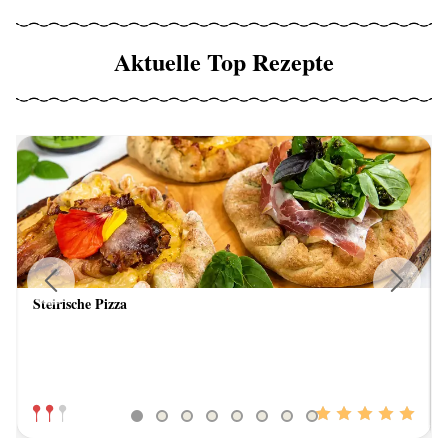
Aktuelle Top Rezepte
Steirische Pizza
Previous
Next