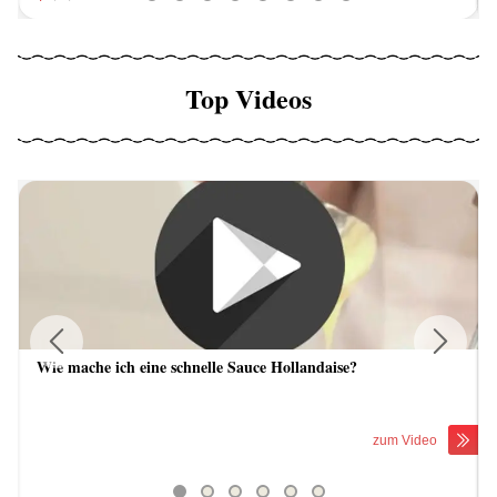
Top Videos
Wie mache ich eine schnelle Sauce Hollandaise?
Previous
Next
zum Video