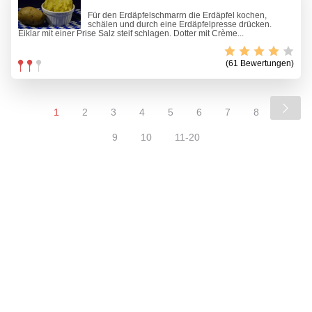
Für den Erdäpfelschmarrn die Erdäpfel kochen,
schälen und durch eine Erdäpfelpresse drücken.
Eiklar mit einer Prise Salz steif schlagen. Dotter mit Crème...
(61 Bewertungen)
1
2
3
4
5
6
7
8
9
10
11-20