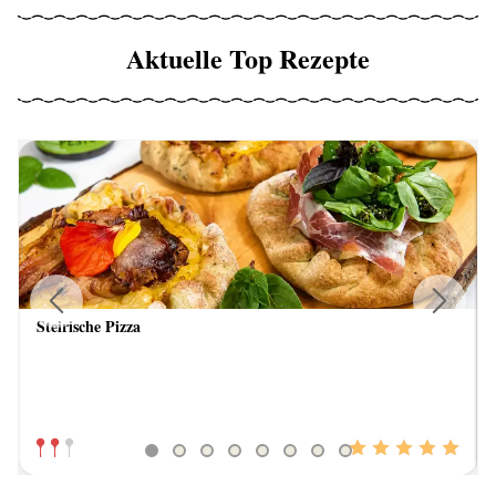
Aktuelle Top Rezepte
Steirische Pizza
Previous
Next