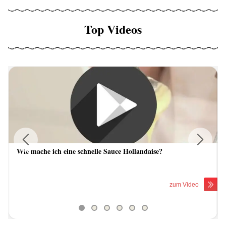
Top Videos
Wie mache ich eine schnelle Sauce Hollandaise?
Previous
Next
zum Video