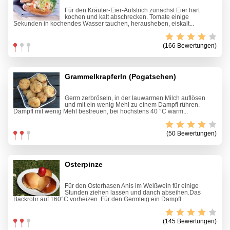
Für den Kräuter-Eier-Aufstrich zunächst Eier hart
kochen und kalt abschrecken. Tomate einige
Sekunden in kochendes Wasser tauchen, herausheben, eiskalt...
(166 Bewertungen)
Grammelkrapferln (Pogatschen)
Germ zerbröseln, in der lauwarmen Milch auflösen
und mit ein wenig Mehl zu einem Dampfl rühren.
Dampfl mit wenig Mehl bestreuen, bei höchstens 40 °C warm...
(50 Bewertungen)
Osterpinze
Für den Osterhasen Anis im Weißwein für einige
Stunden ziehen lassen und danch abseihen.Das
Backrohr auf 160°C vorheizen. Für den Germteig ein Dampfl...
(145 Bewertungen)