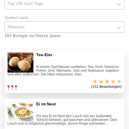
Top 100 nach Tage
Sortiert nach:
Relevanz
103 Rezepte zu Ostern Jause
Tee-Eier
In einem Topf Wasser aufstellen. Tee, Fünf- Gewürze-
Pulver, Zimt, Sternanis, Salz und Sojasauce zugeben
und alles aufkochen. Die Hitze reduzieren, Eier...
(151 Bewertungen)
Ei im Nest
Für das Ei im Nest den Lauch von der äußersten
Schicht befreien, gut waschen und abtrocknen. Den
Lauch nun in möglichst gleichmäßige, dünne Ringe schneiden....