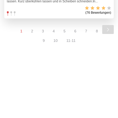
lassen. Kurz überkühlen lassen und in Scheiben schneiden.In...
(76 Bewertungen)
1
2
3
4
5
6
7
8
9
10
11-11