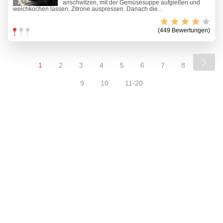
anschwitzen, mit der Gemüsesuppe aufgießen und
weichkochen lassen. Zitrone auspressen. Danach die...
(449 Bewertungen)
1
2
3
4
5
6
7
8
9
10
11-20