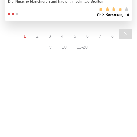
Die Pfirsiche blanchieren und häuten. In schmale Spalten...
(163 Bewertungen)
1
2
3
4
5
6
7
8
9
10
11-20