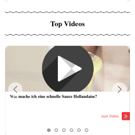
Top Videos
Wie mache ich eine schnelle Sauce Hollandaise?
Previous
Next
zum Video