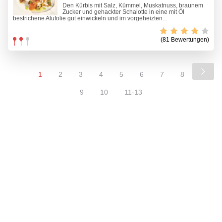
Den Kürbis mit Salz, Kümmel, Muskatnuss, braunem
Zucker und gehackter Schalotte in eine mit Öl
bestrichene Alufolie gut einwickeln und im vorgeheizten...
(81 Bewertungen)
1
2
3
4
5
6
7
8
9
10
11-13