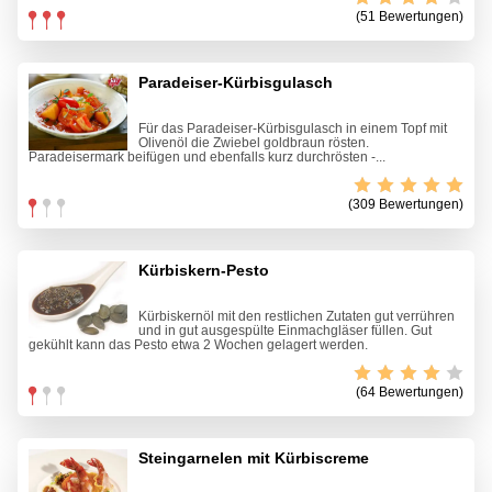
(51 Bewertungen)
Paradeiser-Kürbisgulasch
Für das Paradeiser-Kürbisgulasch in einem Topf mit
Olivenöl die Zwiebel goldbraun rösten.
Paradeisermark beifügen und ebenfalls kurz durchrösten -...
(309 Bewertungen)
Kürbiskern-Pesto
Kürbiskernöl mit den restlichen Zutaten gut verrühren
und in gut ausgespülte Einmachgläser füllen. Gut
gekühlt kann das Pesto etwa 2 Wochen gelagert werden.
(64 Bewertungen)
Steingarnelen mit Kürbiscreme