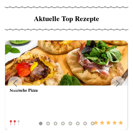
Aktuelle Top Rezepte
Steirische Pizza
Previous
Next