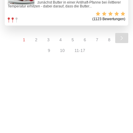
zunächst Butter in einer Antihaft-Pfanne bei mittlerer
Temperatur erhitzen - dabei darauf, dass die Butter...
(1123 Bewertungen)
1
2
3
4
5
6
7
8
9
10
11-17