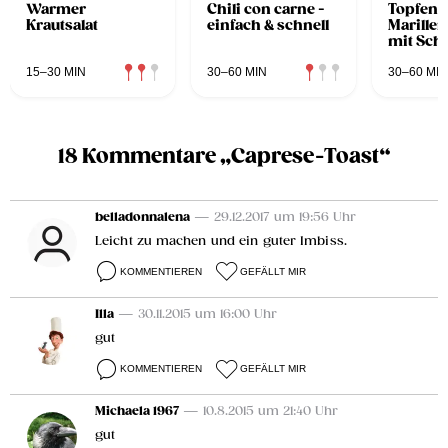
Warmer
Chili con carne -
Topfen-
Krautsalat
einfach & schnell
Marille
mit Sch
15–30 MIN
30–60 MIN
30–60 MIN
18 Kommentare „Caprese-Toast“
belladonnalena
— 29.12.2017 um 19:56 Uhr
Leicht zu machen und ein guter Imbiss.
KOMMENTIEREN
GEFÄLLT MIR
Illa
— 30.11.2015 um 16:00 Uhr
gut
KOMMENTIEREN
GEFÄLLT MIR
Michaela 1967
— 10.8.2015 um 21:40 Uhr
gut