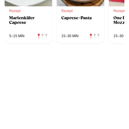
Rezept
Rezept
Rezept
Marienkäfer
Caprese-Pasta
One Po
Caprese
Mozzar
5–15 MIN
15–30 MIN
15–30 MI