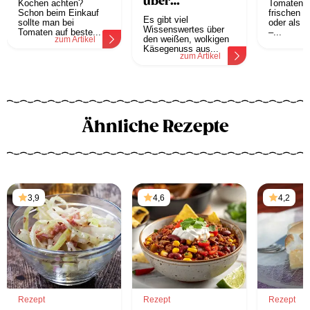
über
Kochen achten?
Tomaten, 
Schon beim Einkauf
Mozzarella
frischen B
Es gibt viel
sollte man bei
oder als P
Wissenswertes über
Tomaten auf beste...
–...
den weißen, wolkigen
zum Artikel
z
Käsegenuss aus...
zum Artikel
Ähnliche Rezepte
3,9
4,6
4,2
Rezept
Rezept
Rezept