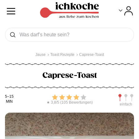
Toggle
Toggle
Was wollen Sie suchen
Suchen
Jause
Toast Rezepte
Caprese-Toast
Caprese-Toast
Kochdauer
Bewerten
Schwierig
5–15
MIN
★ 3,8/5 (105 Bewertungen)
einfach