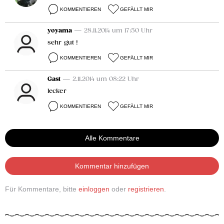
KOMMENTIEREN
GEFÄLLT MIR
yoyama
— 28.11.2014 um 17:50 Uhr
sehr gut !
KOMMENTIEREN
GEFÄLLT MIR
Gast
— 2.11.2014 um 08:22 Uhr
lecker
KOMMENTIEREN
GEFÄLLT MIR
Alle Kommentare
Kommentar hinzufügen
Für Kommentare, bitte
einloggen
oder
registrieren
.