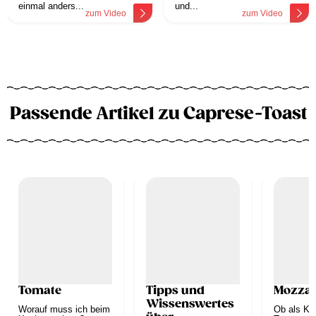
einmal anders...
und...
zum Video
zum Video
Passende Artikel zu Caprese-Toast
Tomate
Tipps und
Mozzar
Wissenswertes
Worauf muss ich beim
Ob als Kla