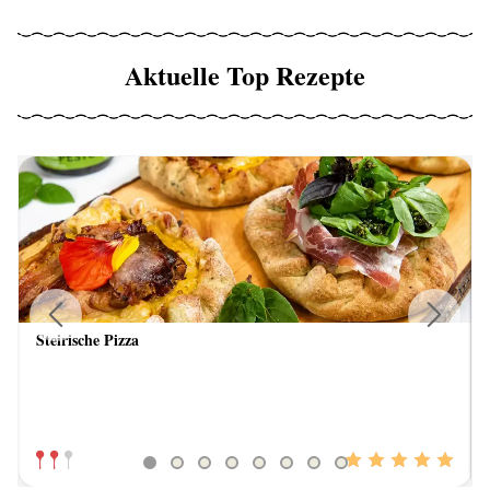
Aktuelle Top Rezepte
Steirische Pizza
Previous
Next