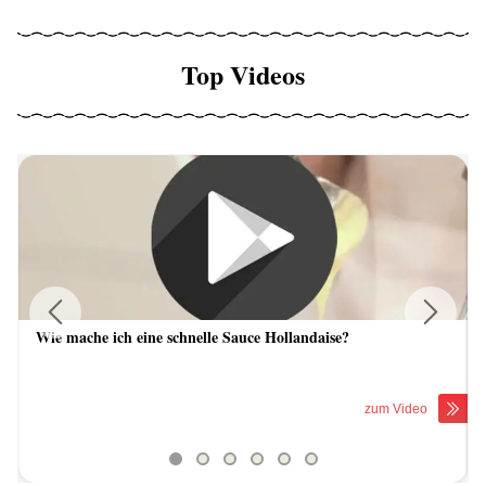
Top Videos
Wie mache ich eine schnelle Sauce Hollandaise?
Previous
Next
zum Video