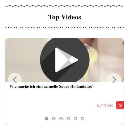
Top Videos
Wie mache ich eine schnelle Sauce Hollandaise?
Previous
Next
zum Video