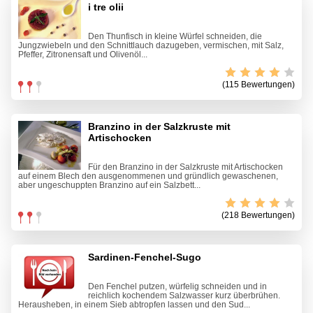
i tre olii
Den Thunfisch in kleine Würfel schneiden, die
Jungzwiebeln und den Schnittlauch dazugeben, vermischen, mit Salz,
Pfeffer, Zitronensaft und Olivenöl...
(115 Bewertungen)
Branzino in der Salzkruste mit
Artischocken
Für den Branzino in der Salzkruste mit Artischocken
auf einem Blech den ausgenommenen und gründlich gewaschenen,
aber ungeschuppten Branzino auf ein Salzbett...
(218 Bewertungen)
Sardinen-Fenchel-Sugo
Den Fenchel putzen, würfelig schneiden und in
reichlich kochendem Salzwasser kurz überbrühen.
Herausheben, in einem Sieb abtropfen lassen und den Sud...