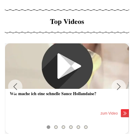
Top Videos
Wie mache ich eine schnelle Sauce Hollandaise?
Previous
Next
zum Video