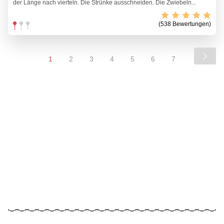
der Länge nach vierteln. Die Strünke ausschneiden. Die Zwiebeln...
(538 Bewertungen)
1
2
3
4
5
6
7