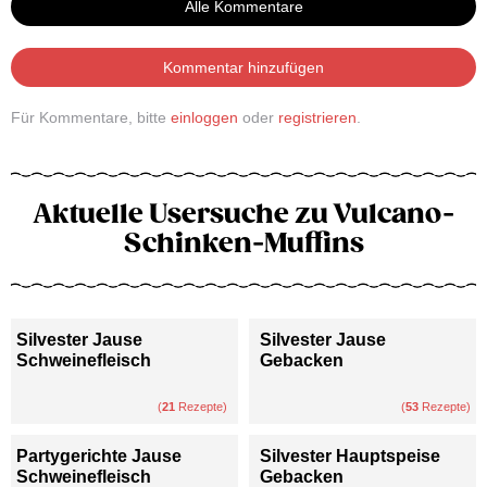
Alle Kommentare
Kommentar hinzufügen
Für Kommentare, bitte
einloggen
oder
registrieren
.
Aktuelle Usersuche zu Vulcano-
Schinken-Muffins
Silvester Jause
Silvester Jause
Schweinefleisch
Gebacken
(
21
Rezepte)
(
53
Rezepte)
Partygerichte Jause
Silvester Hauptspeise
Schweinefleisch
Gebacken