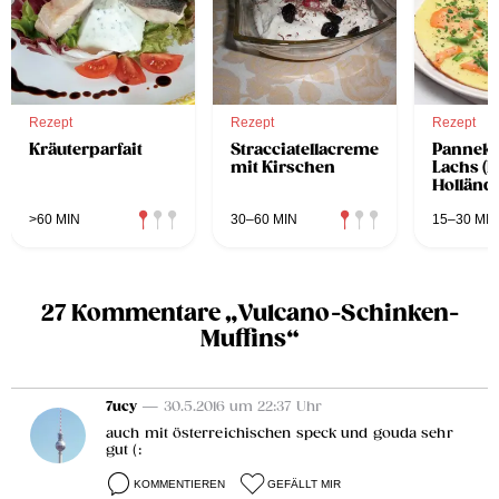
Rezept
Rezept
Rezept
Kräuterparfait
Stracciatellacreme
Panneko
mit Kirschen
Lachs (P
Holländ
Palatsc
>60 MIN
30–60 MIN
15–30 MIN
27 Kommentare „Vulcano-Schinken-
Muffins“
7ucy
— 30.5.2016 um 22:37 Uhr
auch mit österreichischen speck und gouda sehr
gut (:
KOMMENTIEREN
GEFÄLLT MIR