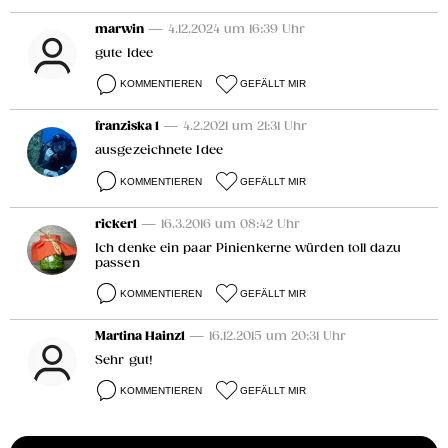
marwin
— 4.12.2024 um 16:39 Uhr
gute Idee
KOMMENTIEREN
GEFÄLLT MIR
franziska 1
— 4.2.2021 um 21:31 Uhr
ausgezeichnete Idee
KOMMENTIEREN
GEFÄLLT MIR
rickerl
— 16.3.2016 um 08:42 Uhr
Ich denke ein paar Pinienkerne würden toll dazu
passen
KOMMENTIEREN
GEFÄLLT MIR
Martina Hainzl
— 16.12.2015 um 20:31 Uhr
Sehr gut!
KOMMENTIEREN
GEFÄLLT MIR