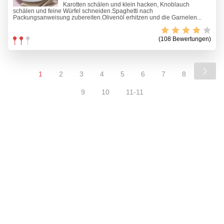
Karotten schälen und klein hacken, Knoblauch
schälen und feine Würfel schneiden.Spaghetti nach
Packungsanweisung zubereiten.Olivenöl erhitzen und die Garnelen...
(108 Bewertungen)
1
2
3
4
5
6
7
8
9
10
11-11