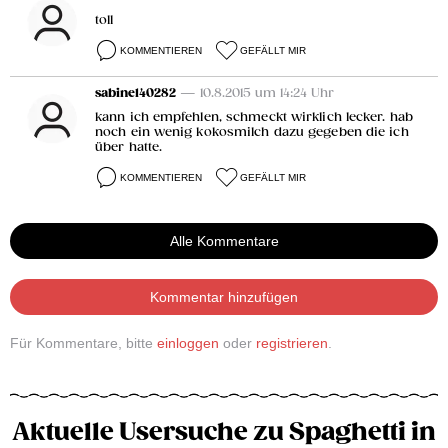
toll
KOMMENTIEREN
GEFÄLLT MIR
sabine140282
— 10.8.2015 um 14:24 Uhr
kann ich empfehlen, schmeckt wirklich lecker. hab
noch ein wenig kokosmilch dazu gegeben die ich
über hatte.
KOMMENTIEREN
GEFÄLLT MIR
Alle Kommentare
Kommentar hinzufügen
Für Kommentare, bitte
einloggen
oder
registrieren
.
Aktuelle Usersuche zu Spaghetti in