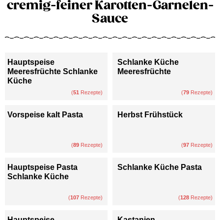
cremig-feiner Karotten-Garnelen-
Sauce
Hauptspeise
Schlanke Küche
Meeresfrüchte Schlanke
Meeresfrüchte
Küche
(
51
Rezepte)
(
79
Rezepte)
Vorspeise kalt Pasta
Herbst Frühstück
(
89
Rezepte)
(
97
Rezepte)
Hauptspeise Pasta
Schlanke Küche Pasta
Schlanke Küche
(
107
Rezepte)
(
128
Rezepte)
Hauptspeise
Kastanien