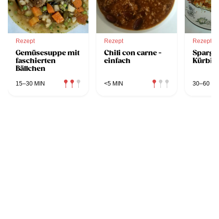
Rezept
Rezept
Rezept
Gemüsesuppe mit
Chili con carne -
Sparge
faschierten
einfach
Kürbis
Bällchen
15–30 MIN
<5 MIN
30–60 MI