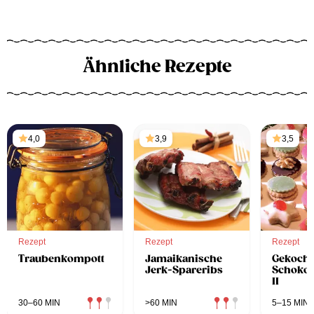
Ähnliche Rezepte
4,0
3,9
3,5
Rezept
Rezept
Rezept
Traubenkompott
Jamaikanische
Gekocht
Jerk-Spareribs
Schokol
II
30–60 MIN
>60 MIN
5–15 MIN