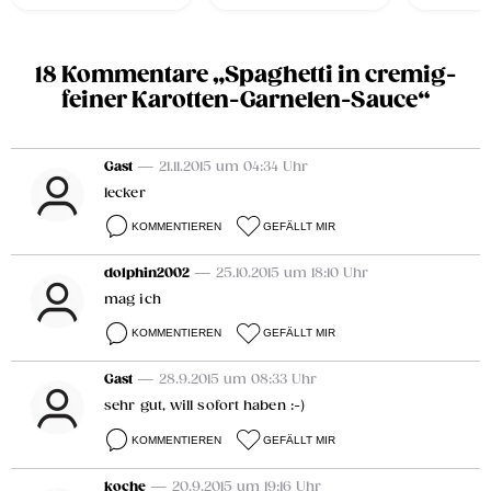
18 Kommentare „Spaghetti in cremig-
feiner Karotten-Garnelen-Sauce“
Gast
— 21.11.2015 um 04:34 Uhr
lecker
KOMMENTIEREN
GEFÄLLT MIR
dolphin2002
— 25.10.2015 um 18:10 Uhr
mag ich
KOMMENTIEREN
GEFÄLLT MIR
Gast
— 28.9.2015 um 08:33 Uhr
sehr gut, will sofort haben :-)
KOMMENTIEREN
GEFÄLLT MIR
koche
— 20.9.2015 um 19:16 Uhr