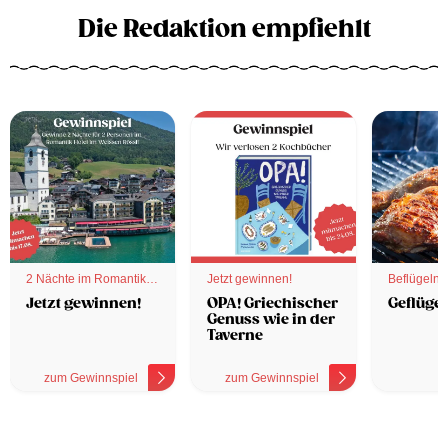
Die Redaktion empfiehlt
2 Nächte im Romantik
Jetzt gewinnen!
Beflügelnd
Hotel
Jetzt gewinnen!
OPA! Griechischer
Geflügel
Genuss wie in der
Taverne
zum Gewinnspiel
zum Gewinnspiel
z