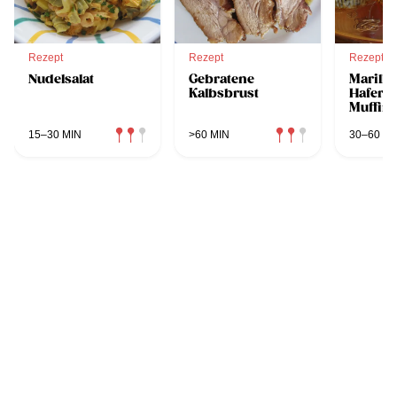
Rezept
Rezept
Rezept
Nudelsalat
Gebratene
Marille
Kalbsbrust
Haferfl
Muffin
15–30 MIN
>60 MIN
30–60 MI