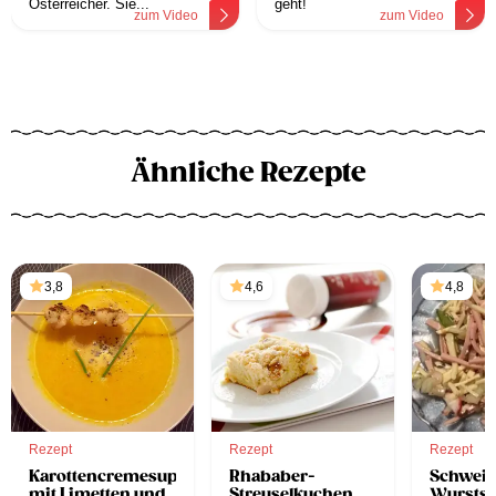
Österreicher. Sie...
geht!
zum Video
zum Video
Ähnliche Rezepte
3,8
4,6
4,8
Rezept
Rezept
Rezept
Karottencremesuppe
Rhababer-
Schweiz
mit Limetten und
Streuselkuchen
Wurstsa