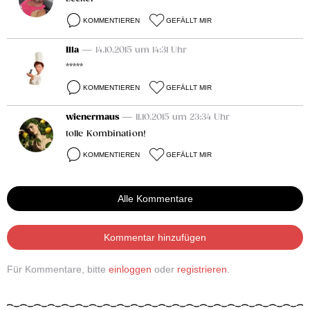
KOMMENTIEREN
GEFÄLLT MIR
Illa
— 14.10.2015 um 14:31 Uhr
*****
KOMMENTIEREN
GEFÄLLT MIR
wienermaus
— 11.10.2015 um 23:34 Uhr
tolle Kombination!
KOMMENTIEREN
GEFÄLLT MIR
Alle Kommentare
Kommentar hinzufügen
Für Kommentare, bitte
einloggen
oder
registrieren
.