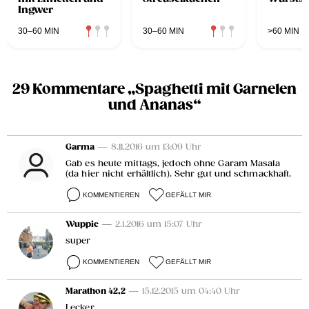
Ingwer
30–60 MIN
30–60 MIN
>60 MIN
29 Kommentare „Spaghetti mit Garnelen
und Ananas“
Garma
— 8.11.2016 um 13:09 Uhr
Gab es heute mittags, jedoch ohne Garam Masala
(da hier nicht erhältlich). Sehr gut und schmackhaft.
KOMMENTIEREN
GEFÄLLT MIR
Wuppie
— 2.1.2016 um 15:07 Uhr
super
KOMMENTIEREN
GEFÄLLT MIR
Marathon 42,2
— 15.12.2015 um 04:40 Uhr
Lecker