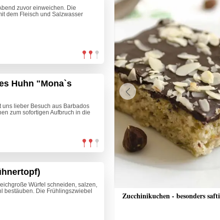
Abend zuvor einweichen. Die
it dem Fleisch und Salzwasser
ches Huhn "Mona`s
Previous
t uns lieber Besuch aus Barbados
nen zum sofortigen Aufbruch in die
hnertopf)
eichgroße Würfel schneiden, salzen,
ehl bestäuben. Die Frühlingszwiebel
nkuchen mit Streusel
Zucchinikuchen - besonders saft