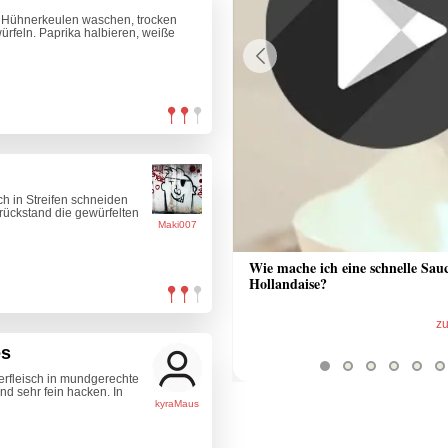
e Hühnerkeulen waschen, trocken
ürfeln. Paprika halbieren, weiße
Previous
ch in Streifen schneiden
rückstand die gewürfelten
Maki007
 Sauce aus Bratrückstand
Wie mache ich eine schnelle Sau
Hollandaise?
zum Video
z
es
erfleisch in mundgerechte
d sehr fein hacken. In
kyraMaus