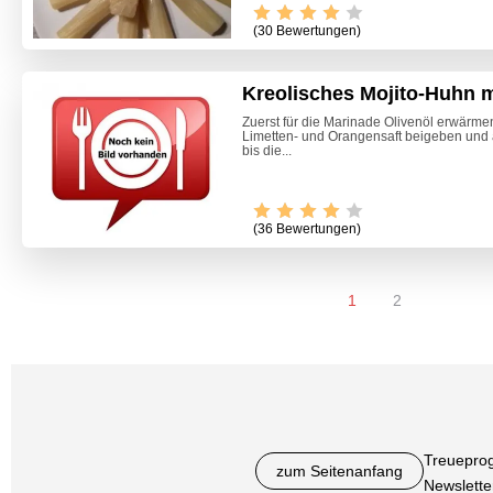
(30 Bewertungen)
Kreolisches Mojito-Huhn 
Zuerst für die Marinade Olivenöl erwärm
Limetten- und Orangensaft beigeben und a
bis die...
(36 Bewertungen)
1
2
Treuepro
zum Seitenanfang
Newslette