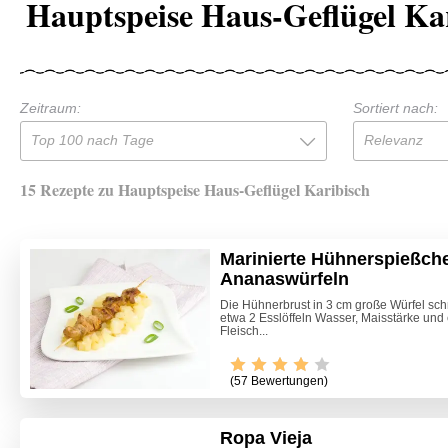
Hauptspeise Haus-Geflügel Ka
Zeitraum:
Sortiert nach:
Top 100 nach Tage
Relevanz
15 Rezepte zu Hauptspeise Haus-Geflügel Karibisch
Marinierte Hühnerspießche
Ananaswürfeln
Die Hühnerbrust in 3 cm große Würfel sch
etwa 2 Esslöffeln Wasser, Maisstärke und 
Fleisch...
(57 Bewertungen)
Ropa Vieja