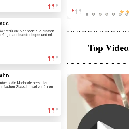
ings
chst für die Marinade alle Zutaten
erflügel aneinander legen und mit
Top Video
hahn
ächst die Marinade herstellen.
er flachen Glasschüssel verrühren.