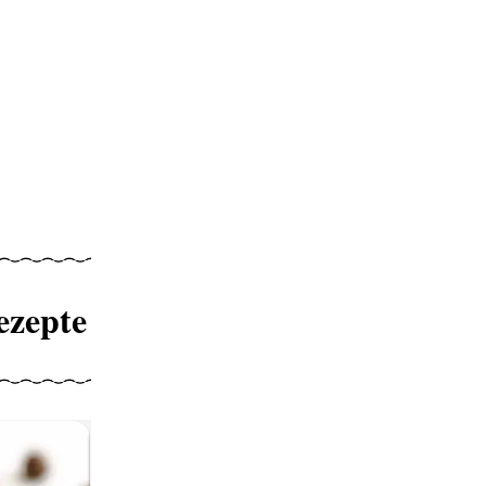
ezepte