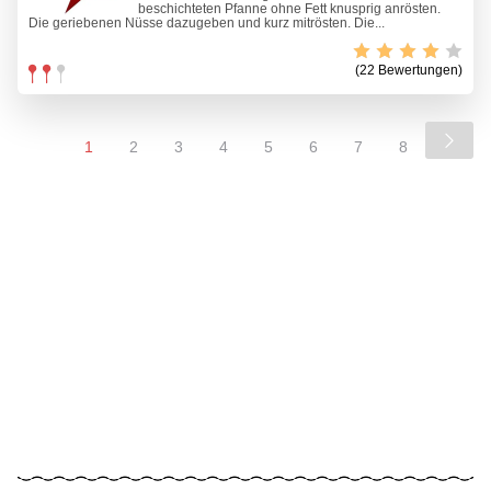
beschichteten Pfanne ohne Fett knusprig anrösten.
Die geriebenen Nüsse dazugeben und kurz mitrösten. Die...
(22 Bewertungen)
1
2
3
4
5
6
7
8