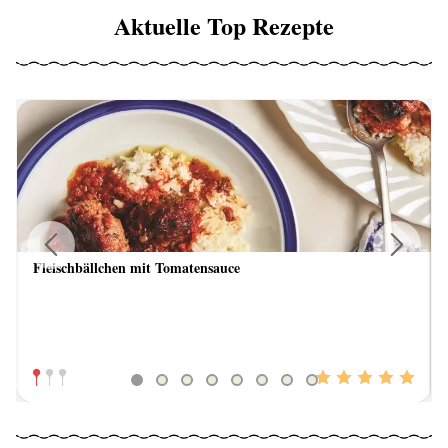
Aktuelle Top Rezepte
Fleischbällchen mit Tomatensauce
Previous
Next