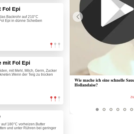
 Fol Epi
i das Backrohr auf 210°C
Fol Epi in dünne Scheiben
Previous
 mit Fol Epi
iden, mit Mehl, Milch, Germ, Zucker
kneten.Wenn der Teig zu trocken
 Sauce aus Bratrückstand
Wie mache ich eine schnelle Sau
Hollandaise?
zum Video
z
é
hr auf 180°C vorheizen.Butter
tten und unter Rühren bei geringer