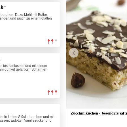
ck"
bereiten. Dazu Mehl mit Butter,
mengen und rasch zu einem glatten
n
Previous
es fest umfassen und mit einem
am dunkel gefärbten Scharnier
nkuchen mit Streusel
Zucchinikuchen - besonders saft
 in kleine Stücke brechen und mit
sen. Eidotter, Vanillezucker und