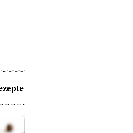
ezepte