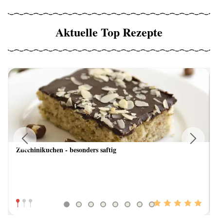
Aktuelle Top Rezepte
Zucchinikuchen - besonders saftig
Previous
Next