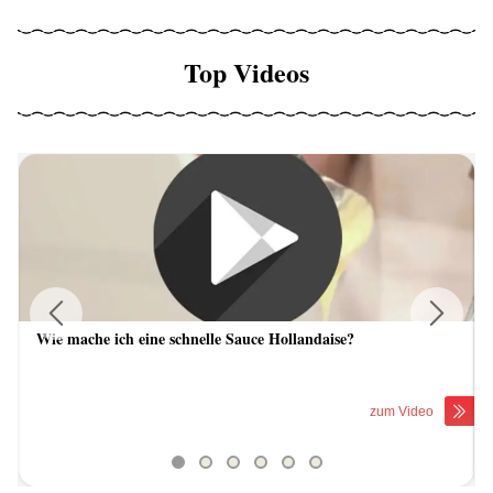
Top Videos
Wie mache ich eine schnelle Sauce Hollandaise?
Previous
Next
zum Video