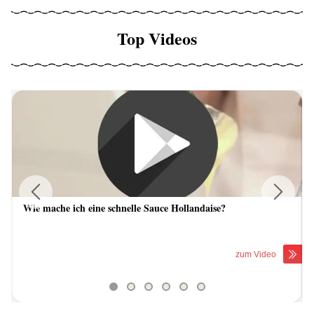
Top Videos
Wie mache ich eine schnelle Sauce Hollandaise?
Previous
Next
zum Video