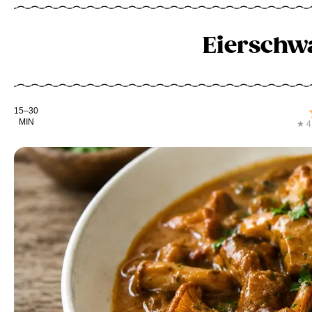
Eierschw
Kochdauer
15–30
MIN
★ 4