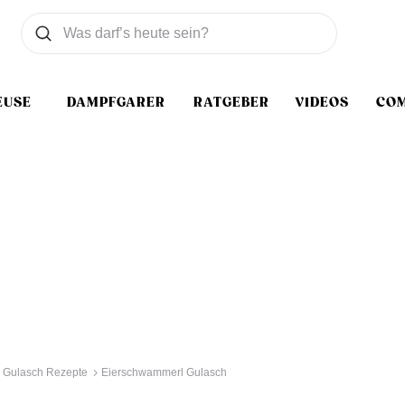
Was wollen Sie suchen
Suchen
EUSE
DAMPFGARER
RATGEBER
VIDEOS
CO
Gulasch Rezepte
Eierschwammerl Gulasch