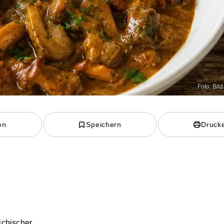
Foto: Bild 
en
Speichern
Druck
ichischer