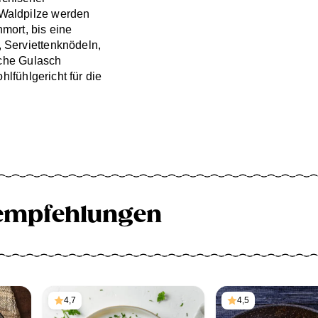
Waldpilze werden
mort, bis eine
 Serviettenknödeln,
sche Gulasch
hlfühlgericht für die
empfehlungen
4,7
4,5