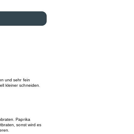
en und sehr fein
l kleiner schneiden.
nbraten. Paprika
tbraten, sonst wird es
eren.