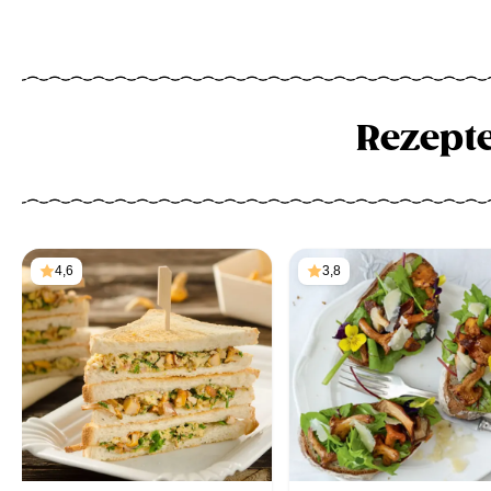
Rezept
4,6
3,8