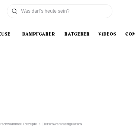
Was wollen Sie suchen
Suchen
EUSE
DAMPFGARER
RATGEBER
VIDEOS
CO
erschwammerl Rezepte
Eierschwammerlgulasch